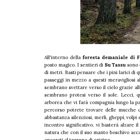
All'interno della
foresta demaniale di F
posto magico. I sentieri di
Su Tassu
sono c
di metri. Basti pensare che i pini larici d
passeggi in mezzo a questi meravigliosi al
sembrano svettare verso il cielo grazie all
sembrano protesi verso il sole. Lecci, q
arborea che vi farà compagnia lungo la pa
percorso potrete trovare delle mucche cu
abbastanza silenziosi, merli, gheppi, volpi
incontro significativo, vi basterà alzare i
natura che con il suo manto boschivo accare
ancorati al terreno di origine.