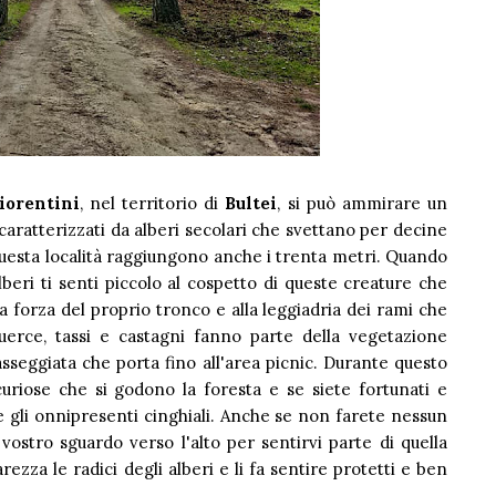
iorentini
, nel territorio di
Bultei
, si può ammirare un
aratterizzati da alberi secolari che svettano per decine
i questa località raggiungono anche i trenta metri. Quando
beri ti senti piccolo al cospetto di queste creature che
a forza del proprio tronco e alla leggiadria dei rami che
uerce, tassi e castagni fanno parte della vegetazione
sseggiata che porta fino all'area picnic. Durante questo
riose che si godono la foresta e se siete fortunati e
 e gli onnipresenti cinghiali. Anche se non farete nessun
l vostro sguardo verso l'alto per sentirvi parte di quella
zza le radici degli alberi e li fa sentire protetti e ben