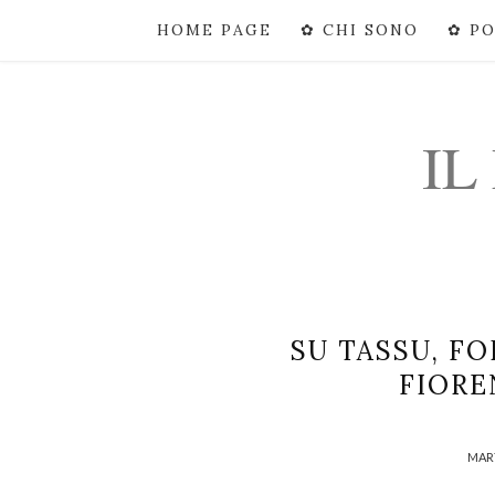
HOME PAGE
✿ CHI SONO
✿ P
IL
SU TASSU, F
FIORE
MART