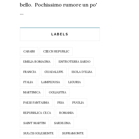
bello. Pochissimo rumore un po'
...
LABELS
CARAIBI
CZECH REPUBLIC
EMILIA ROMAGNA
ENTROTERRA SARDO
FRANCIA
GUADALUPE
ISOLA D'ELBA
ITALIA
LAMPEDUSA
LIGURIA
MARTINICA
OGLIASTRA
PAESI FANTASMA
PISA
PUGLIA
REPUBBLICA CECA
ROMANIA
SAINT MARTIN
SARDEGNA
SULCIS IGLESIENTE
SUPRAMONTE