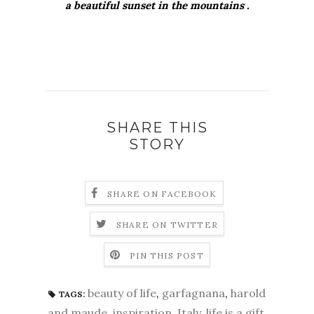
a beautiful sunset in the mountains .
SHARE THIS
STORY
SHARE ON FACEBOOK
SHARE ON TWITTER
PIN THIS POST
beauty of life
,
garfagnana
,
harold
TAGS:
and maude
,
inspiration
,
Italy
,
life is a gift
,