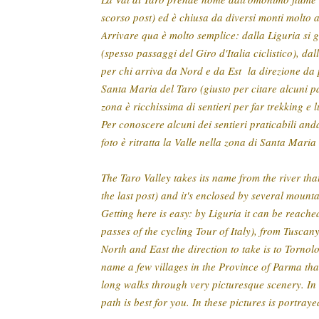
scorso post) ed è chiusa da diversi monti molto a
Arrivare qua è molto semplice: dalla Liguria si g
(spesso passaggi del Giro d'Italia ciclistico), dal
per chi arriva da Nord e da Est la direzione da
Santa Maria del Taro (giusto per citare alcuni p
zona è ricchissima di sentieri per far trekking e
Per conoscere alcuni dei sentieri praticabili an
foto è ritratta la Valle nella zona di Santa Maria
The Taro Valley takes its name from the river th
the last post) and it's enclosed by several moun
Getting here is easy: by Liguria it can be reach
passes of the cycling Tour of Italy), from Tuscan
North and East the direction to take is to Torno
name a few villages in the Province of Parma that a
long walks through very picturesque scenery. In 
path is best for you. In these pictures is portraye