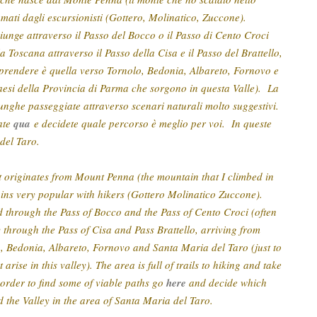
mati dagli escursionisti (Gottero, Molinatico, Zuccone).
iunge attraverso il Passo del Bocco o il Passo di Cento Croci
la Toscana attraverso il Passo della Cisa e il Passo del Brattello,
 prendere è quella verso Tornolo, Bedonia, Albareto, Fornovo e
aesi della Provincia di Parma che sorgono in questa Valle). La
 lunghe passeggiate attraverso scenari naturali molto suggestivi.
date
qua
e decidete quale percorso è meglio per voi. In queste
 del Taro.
at originates from Mount Penna (the mountain that I climbed in
tains very popular with hikers (Gottero Molinatico Zuccone).
ed through the Pass of Bocco and the Pass of Cento Croci (often
y through the Pass of Cisa and Pass Brattello, arriving from
lo, Bedonia, Albareto, Fornovo and Santa Maria del Taro (just to
rise in this valley). The area is full of trails to hiking and take
order to find some of viable paths go
here
and decide which
d the Valley in the area of ​​Santa Maria del Taro.